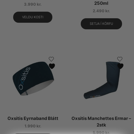
250ml
3.990
kr.
2.490
kr.
VELDU KOSTI
SETJA Í KÖRFU
Oxsitis Eyrnaband Blátt
Oxsitis Manchettes Ermar –
2stk
1.990
kr.
5.990
kr.