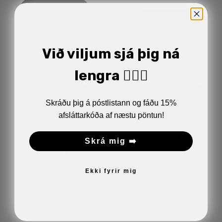
SETJA Í KÖRFU
VELDU KOSTI
Við viljum sjá þig ná
lengra 🏋🏼‍♂️
Skráðu þig á póstlistann og fáðu 15%
afsláttarkóða af næstu pöntun!
Skrá mig ➡️
Ekki fyrir mig
Oxsitis WP Hanskar
Oxsitis EVO Hanskar
4.990
kr.
5.990
kr.
VELDU KOSTI
VELDU KOSTI