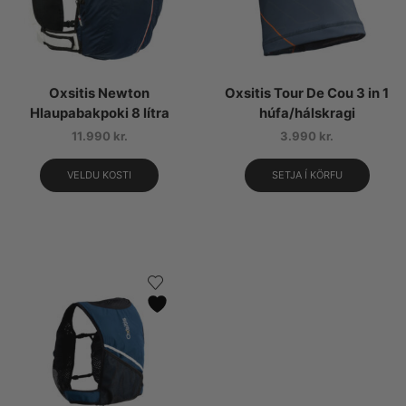
Oxsitis Newton
Oxsitis Tour De Cou 3 in 1
Hlaupabakpoki 8 lítra
húfa/hálskragi
11.990
kr.
3.990
kr.
VELDU KOSTI
SETJA Í KÖRFU