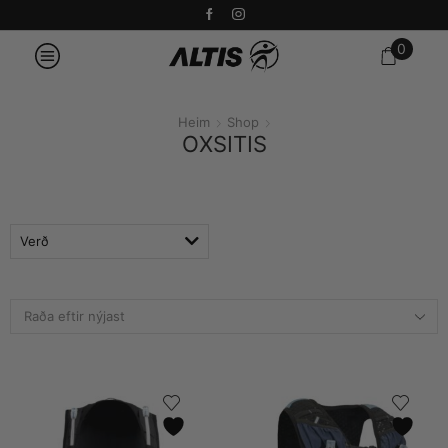
0
Heim
Shop
OXSITIS
Verð