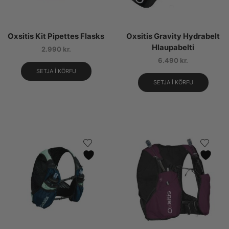
Oxsitis Kit Pipettes Flasks
Oxsitis Gravity Hydrabelt
Hlaupabelti
2.990
kr.
6.490
kr.
SETJA Í KÖRFU
SETJA Í KÖRFU