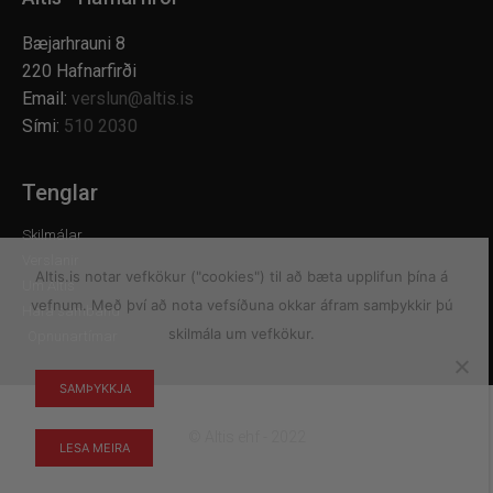
Bæjarhrauni 8
220 Hafnarfirði
Email:
verslun@altis.is
Sími:
510 2030
Tenglar
Skilmálar
Verslanir
Altis.is notar vefkökur ("cookies") til að bæta upplifun þína á
Um Altis
vefnum. Með því að nota vefsíðuna okkar áfram samþykkir þú
Hafa samband
skilmála um vefkökur.
Opnunartímar
SAMÞYKKJA
© Altis ehf - 2022
LESA MEIRA