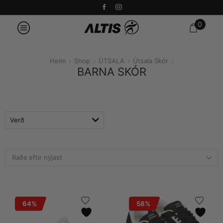
0
Heim
Shop
ÚTSALA
Útsala Skór
BARNA SKÓR
Verð
64%
58%