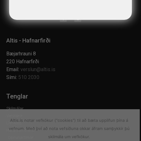
Altis - Hafnarfirði
Bæjarhrauni 8
220 Hafnarfirði
Email:
verslun@altis.is
Sími:
510 2030
Tenglar
Skilmálar
Verslanir
Altis.is notar vefkökur ("cookies") til að bæta upplifun þína á
Um Altis
vefnum. Með því að nota vefsíðuna okkar áfram samþykkir þú
Hafa samband
skilmála um vefkökur.
Opnunartímar