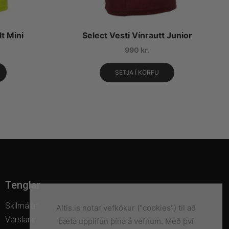
lt Mini
Select Vesti Vínrautt Junior
990
kr.
SETJA Í KÖRFU
Tenglar
Skilmálar
Altis.is notar vefkökur ("cookies") til að
Verslanir
bæta upplifun þína á vefnum. Með því