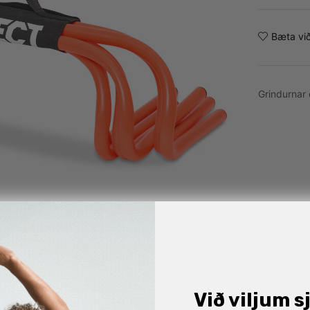
Bæta við
Grindurnar
Við viljum s