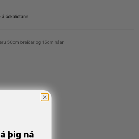
 á óskalistann
 eru 50cm breiðar og 15cm háar
já þig ná