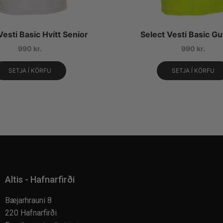
Vesti Basic Hvítt Senior
Select Vesti Basic Gu
990
kr.
990
kr.
SETJA Í KÖRFU
SETJA Í KÖRFU
Altis - Hafnarfirði
Bæjarhrauni 8
220 Hafnarfirði