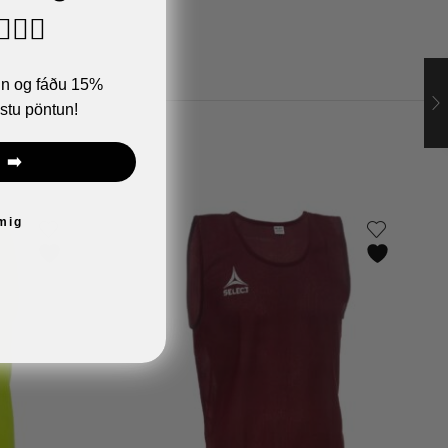
🏼‍♂️
ann og fáðu 15%
stu pöntun!
 ➡️
 mig