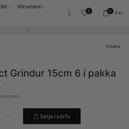
let
Vörumerki
0
0
0
kr.
14 daga skila og ski
Til baka
ct Grindur 15cm 6 í pakka
.
496615666
Setja í körfu