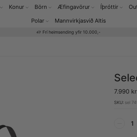
Konur
Börn
Æfingavörur
Íþróttir
Out
Polar
Mannvirkjasvið Altis
Þú færð Polar æfingaúrin hjá okkur
Sele
7.990
kr
SKU:
sel 7
Alternative: