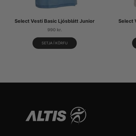
Select Vesti Basic Ljósblátt Junior
Select 
990
kr.
SETJA Í KÖRFU