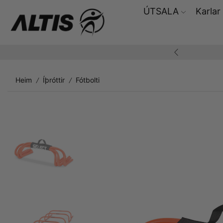
ÚTSALA
Karlar
ding yfir 10.000,-
Heim
Íþróttir
Fótbolti
/
/