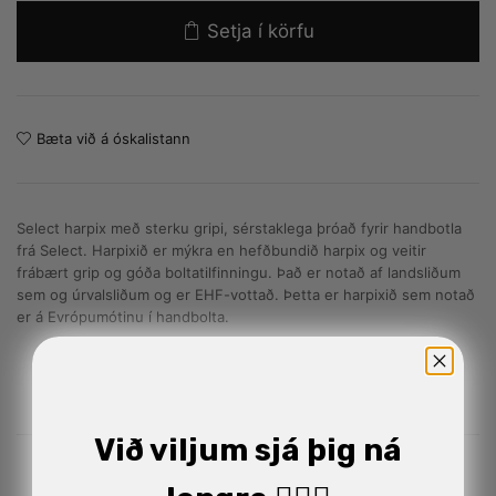
Setja í körfu
Bæta við á óskalistann
Select harpix með sterku gripi, sérstaklega þróað fyrir handbotla
frá Select. Harpixið er mýkra en hefðbundið harpix og veitir
frábært grip og góða boltatilfinningu. Það er notað af landsliðum
sem og úrvalsliðum og er EHF-vottað. Þetta er harpixið sem notað
er á Evrópumótinu í handbolta.
Við viljum sjá þig ná