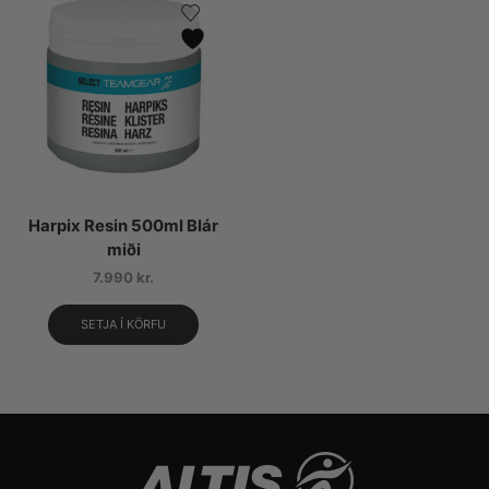
Harpix Resin 500ml Blár
miði
7.990
kr.
SETJA Í KÖRFU