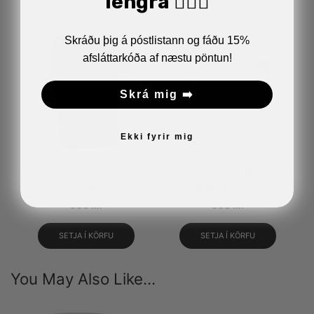
lengra 🏋🏼‍♂️
Related Products
Skráðu þig á póstlistann og fáðu 15%
afsláttarkóða af næstu pöntun!
Skrá mig ➡️
Ekki fyrir mig
Select Vesti Vínrautt
Select Vesti Basic
Junior
Grænt Junior
990
kr.
990
kr.
SETJA Í KÖRFU
SETJA Í KÖRFU
You May Also Like...