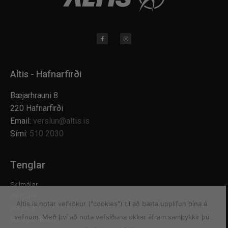
Altis - Hafnarfirði
Bæjarhrauni 8
220 Hafnarfirði
Email:
verslun@altis.is
Sími:
510 2030
Tenglar
Skilmálar
Verslanir
Altis.is notar vefkökur ("cookies") til að bæta upplifun þína á
Um Altis
vefnum. Með því að nota vefsíðuna okkar áfram samþykkir þú
Hafa samband