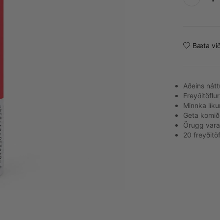
Alternative:
Bæta við
Aðeins nátt
Freyðitöflur
Minnka lík
Geta komið 
Örugg vara 
20 freyðitöf