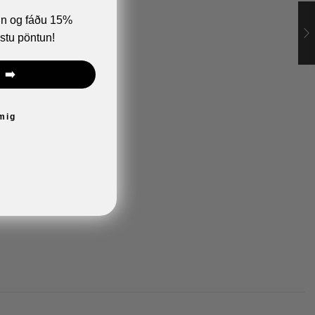
ann og fáðu 15%
stu pöntun!
 ➡️
 mig