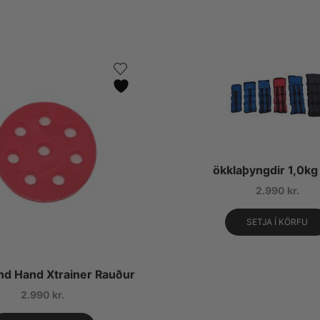
ökklaþyngdir 1,0kg 
2.990
kr.
SETJA Í KÖRFU
d Hand Xtrainer Rauður
2.990
kr.