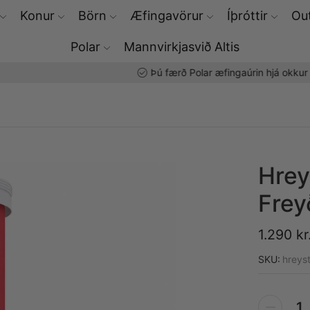
Konur
Börn
Æfingavörur
Íþróttir
Out
Polar
Mannvirkjasvið Altis
Þú færð Polar æfingaúrin hjá okkur
Hrey
Frey
1.290
kr
SKU:
hreys