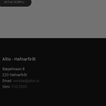
SETJA Í KÖRFU
Altis - Hafnarfirði
Bæjarhrauni 8
220 Hafnarfirði
Email:
verslun@altis.is
Sími:
510 2030