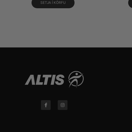
SETJA Í KÖRFU