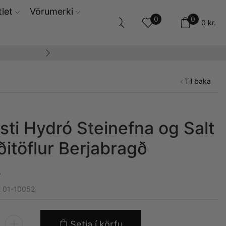
let
Vörumerki
0
0
0
kr.
14 daga skila og ski
Til baka
sti Hydró Steinefna og Salt
ðitöflur Berjabragð
.
t 01-10052
Setja í körfu