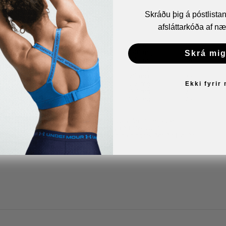
Skráðu þig á póstlist
afsláttarkóða af næ
Skrá mig
Ekki fyrir