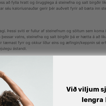
ss að fylla hratt og örugglega á steinefna og salt birgðir lík
nar séu kaloríusnauðar gerir þér auðvelt fyrir að bæta inn 
lagi. Þessi sviti er fullur af steinefnum og söltum sem koma
 þessar vatns, steinefna og salt birgðir þá er hætta á að lí
ir tæmast fyrr og okkur líður eins og æfingin/keppnin sé erf
julegu ástandi.
u þá getur verið sniðugt að taka eina og eina töflu yfir vikun
250-500ml um 2 tímum fyrir. Á æfingu eða í keppni er gott 
 orkublöndu (sem inniheldur einnig steinefni og sölt).
 opinn á meðan taflan leysist upp – ef brúsinn er lokaður
Við viljum s
lengra 🏋