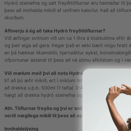
Hydró steinefna og salt freyðitöflurnar eru hannaðar til þe
þess að innihalda mikið af umfram kaloríur. Það að töflur
skorðum.
Afhverju á ég að taka Hydró freyðitöflurnar?
Við æfingar svitnum við um ca 1 lítra á klukkutíma eftir á
og þeir eiga að gera. Þegar það er ekki bætt nógu hratt á
en þá hækkar líkamshiti, hjartsláttur eykst, kolvetnabirgð
ofþornunar ástandi til þess að ná sömu afköstum og í ven
Við
mælum með því að nota Hydró töflurnar svona:
Ef að þú æfir mikið, ert í miklum hita eða líkamlegri vinn
að drekka u.þ.b. 500ml (1 tafla) 3-4 tímum fyrir og svo 
hægt að drekka hydró steinefna og salt blöndu eða Batterí
Ath. Töflurnar freyða og því er sniðugt að hafa brúsann
verið nægilega mikill til þess að opna brúsann.
Innihaldslýsing