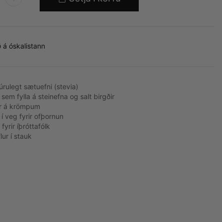
 á óskalistann
úrulegt sætuefni (stevia)
 sem fylla á steinefna og salt birgðir
ur á krömpum
í veg fyrir ofþornun
fyrir íþróttafólk
lur í stauk