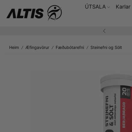
ÚTSALA
Karlar
ding yfir 10.000,-
Heim
Æfingavörur
Fæðubótarefni
Steinefni og Sölt
/
/
/