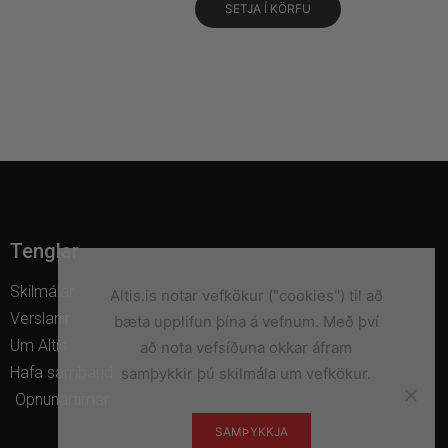
SETJA Í KÖRFU
Tenglar
Skilmálar
Altis.is notar vefkökur ("cookies") til að
Verslanir
bæta upplifun þína á vefnum. Með því
Um Altis
að nota vefsíðuna okkar áfram
Hafa samband
samþykkir þú skilmála um vefkökur.
Opnunartímar
SAMÞYKKJA