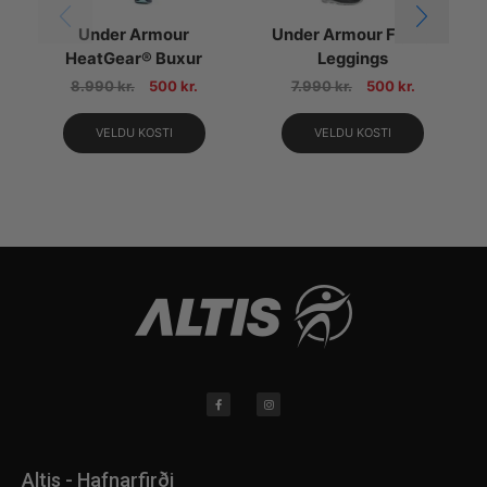
Under Armour
Under Armour Fly By
HeatGear® Buxur
Leggings
8.990
kr.
500
kr.
7.990
kr.
500
kr.
VELDU KOSTI
VELDU KOSTI
Altis - Hafnarfirði