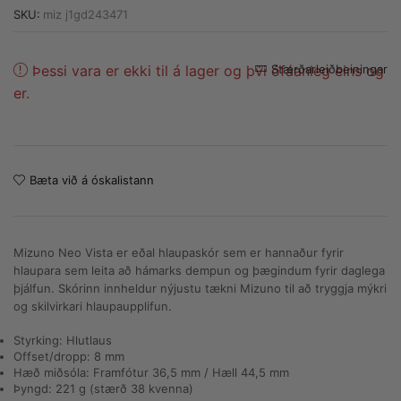
SKU:
miz j1gd243471
Alternative:
Þessi vara er ekki til á lager og þvi ófáanleg eins og
Stærðarleiðbeiningar
er.
Bæta við á óskalistann
Mizuno Neo Vista er eðal hlaupaskór sem er hannaður fyrir
hlaupara sem leita að hámarks dempun og þægindum fyrir daglega
þjálfun. Skórinn innheldur nýjustu tækni Mizuno til að tryggja mýkri
og skilvirkari hlaupaupplifun.
Styrking: Hlutlaus
Offset/dropp: 8 mm
Hæð miðsóla: Framfótur 36,5 mm / Hæll 44,5 mm
Þyngd: 221 g (stærð 38 kvenna)