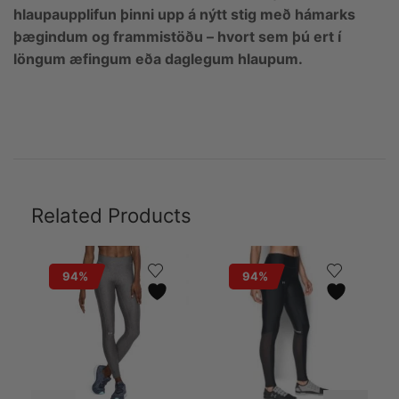
hlaupaupplifun þinni upp á nýtt stig með hámarks
þægindum og frammistöðu – hvort sem þú ert í
löngum æfingum eða daglegum hlaupum.
Related Products
94%
94%