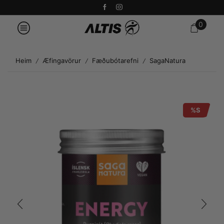
0
Heim
Æfingavörur
Fæðubótarefni
SagaNatura
/
/
/
%S