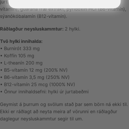
jurtabeðni (HPMC), koffín, kalsíum pantóþenat (B5-
vítamín), guarana fræ extrakt, pýrídoxín HCl (B6-vítamín),
sýanókóbalamín (B12-vítamín).
Ráðlagður neysluskammtur:
2 hylki.
Tvö hylki innihalda:
• Burnirót 333 mg
• Koffín 105 mg
• L-theanín 200 mg
• B5-vítamín 12 mg (200% NV)
• B6-vítamín 3,5 mg (250% NV)
• B12-vítamín 25 mcg (1000% NV)
• Önnur innihaldsefni: hylki úr jurtabeðmi
Geymist á þurrum og svölum stað þar sem börn ná ekki til.
Ekki er ráðlagt að neyta meira af vörunni en ráðlagður
daglegur neysluskammtur segir til um.