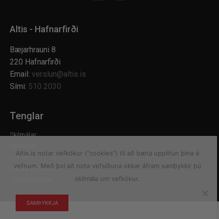
Altis - Hafnarfirði
Bæjarhrauni 8
220 Hafnarfirði
Email:
verslun@altis.is
Sími:
510 2030
Tenglar
Skilmálar
Verslanir
Altis.is notar vefkökur ("cookies") til að bæta upplifun þína á
Um Altis
vefnum. Með því að nota vefsíðuna okkar áfram samþykkir þú
Hafa samband
skilmála um vefkökur.
Opnunartímar
SAMÞYKKJA