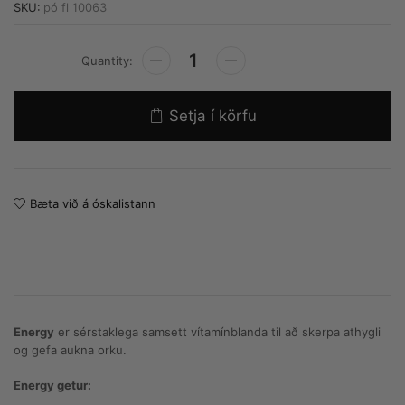
SKU:
pó fl 10063
Alternative:
Setja í körfu
Bæta við á óskalistann
Energy
er sérstaklega samsett vítamínblanda til að skerpa athygli
og gefa aukna orku.
Energy getur: