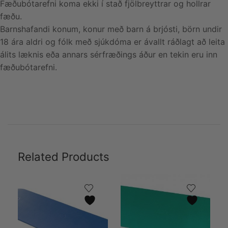
Fæðubótarefni koma ekki í stað fjölbreyttrar og hollrar
fæðu.
Barnshafandi konum, konur með barn á brjósti, börn undir
18 ára aldri og fólk með sjúkdóma er ávallt ráðlagt að leita
álits læknis eða annars sérfræðings áður en tekin eru inn
fæðubótarefni.
Related Products