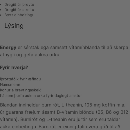
Dregið úr þreytu
Dregið úr streitu
Bætt einbeitingu
Lýsing
Energy
er sérstaklega samsett vítamínblanda til að skerpa
athygli og gefa aukna orku.
Fyrir hverja?
Íþróttafólk fyrir æfingu
Námsmenn
Konur á breytingaskeiði
Þá sem þurfa aukna orku fyrir daglegt amstur
Blandan inniheldur burnirót, L-theanín, 105 mg koffín m.a.
úr guarana fræjum ásamt B-vítamín blöndu (B5, B6 og B12
vítamín). Burnirót og L-theanín eru jurtir sem eru taldar
auka einbeitingu. Burnirót er einnig talin vera góð til að