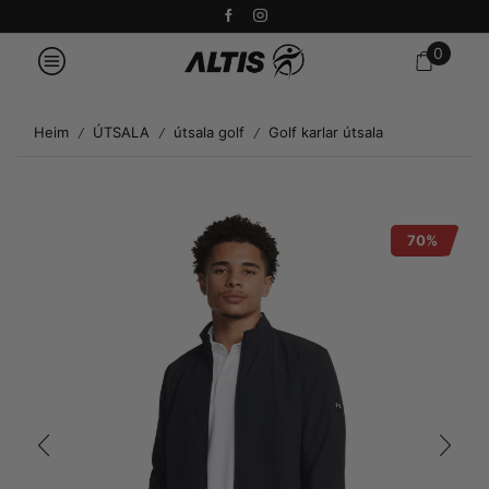
0
Heim
ÚTSALA
útsala golf
Golf karlar útsala
/
/
/
70%