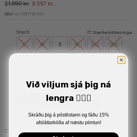
21.990
kr.
6.597
kr.
SKU:
ua 1387119-001
Stærð
Alternative:
Stærðarleiðbeiningar
L
M
S
XL
XXL
XXXL
Við viljum sjá þig ná
lengra 🏋🏼‍♂️
Setja í körfu
Skráðu þig á póstlistann og fáðu 15%
afsláttarkóða af næstu pöntun!
Bæta við á óskalistann