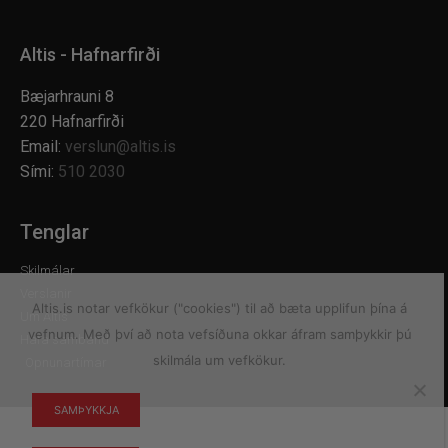
Altis - Hafnarfirði
Bæjarhrauni 8
220 Hafnarfirði
Email:
verslun@altis.is
Sími:
510 2030
Tenglar
Skilmálar
Verslanir
Altis.is notar vefkökur ("cookies") til að bæta upplifun þína á
Um Altis
vefnum. Með því að nota vefsíðuna okkar áfram samþykkir þú
Hafa samband
skilmála um vefkökur.
Opnunartímar
SAMÞYKKJA