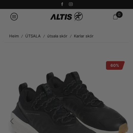
0
Heim
ÚTSALA
útsala skór
Karlar skór
/
/
/
60%