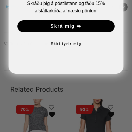
Skráðu þig á póstlistann og fáðu 15%
kr
afsláttarkóða af næstu pöntun!
Greiða eftir 14 daga
Skrá mig ➡️
Bæta við á óskalistann
Ekki fyrir mig
Related Products
70%
93%