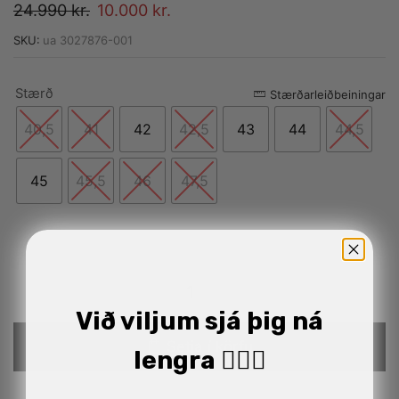
24.990
kr.
10.000
kr.
SKU:
ua 3027876-001
Stærð
Alternative:
Stærðarleiðbeiningar
40,5
41
42
42,5
43
44
44,5
45
45,5
46
47,5
Við viljum sjá þig ná
Setja í körfu
lengra 🏋🏼‍♂️