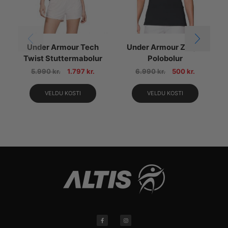
Under Armour Tech
Under Armour Zinger
U
Twist Stuttermabolur
Polobolur
5.990
kr.
1.797
kr.
6.990
kr.
500
kr.
VELDU KOSTI
VELDU KOSTI