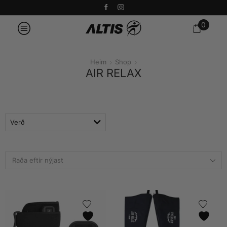
0
Heim
Shop
AIR RELAX
Verð