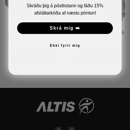
Skráðu þig á póstlistann og fáðu 15%
afsláttarkóða af næstu pöntun!
Skrá mig ➡️
Air Relax PLUS System
Air Relax PLUS System &
Þrýstings stígvél Large
Boots Small
Ekki fyrir mig
129.990
kr.
129.990
kr.
SETJA Í KÖRFU
SETJA Í KÖRFU