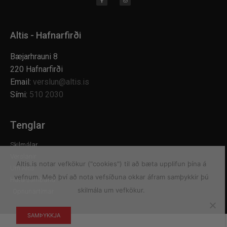
Altis - Hafnarfirði
Bæjarhrauni 8
220 Hafnarfirði
Email:
verslun@altis.is
Sími:
510 2030
Tenglar
Skilmálar
Verslanir
Altis.is notar vefkökur ("cookies") til að bæta upplifun þína á
Um Altis
vefnum. Með því að nota vefsíðuna okkar áfram samþykkir þú
Hafa samband
skilmála um vefkökur.
Opnunartímar
SAMÞYKKJA