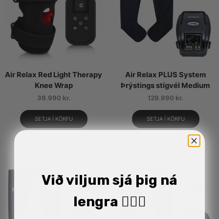
Air Relax Red Light Therapy
Air Relax PLUS System
Knee Wrap
Þrýstings stígvél Medium
39.990
kr.
129.990
kr.
SETJA Í KÖRFU
SETJA Í KÖRFU
Við viljum sjá þig ná
lengra 🏋🏼‍♂️