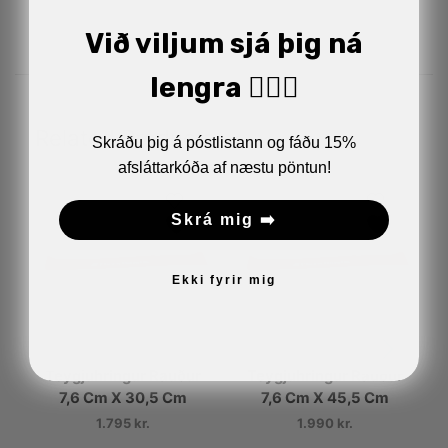
Við viljum sjá þig ná
lengra 🏋🏼‍♂️
Related Products
Skráðu þig á póstlistann og fáðu 15%
afsláttarkóða af næstu pöntun!
Skrá mig ➡️
Ekki fyrir mig
Teygjuhringur Rauður
Teygjuhringur Rauður
7,6 Cm X 30,5 Cm
7,6 Cm X 45,5 Cm
1.795
kr.
1.990
kr.