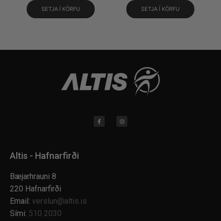
SETJA Í KÖRFU
SETJA Í KÖRFU
Altis - Hafnarfirði
Bæjarhrauni 8
220 Hafnarfirði
Email:
verslun@altis.is
Sími:
510 2030