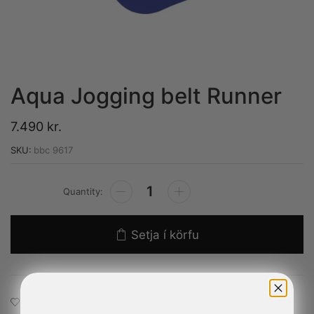
Aqua Jogging belt Runner
7.490
kr.
SKU:
bbc 9617
Alternative:
Setja í körfu
Bæta við á óskalistann