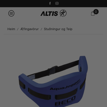
0
Heim
Æfingavörur
Stuðningur og Teip
/
/