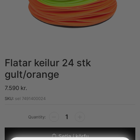
Flatar keilur 24 stk
gult/orange
7.590
kr.
SKU:
sel 7491400024
Alternative:
Setja í körfu