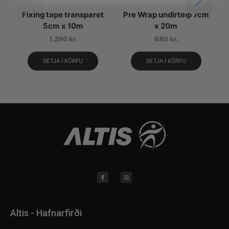
Fixing tape transparet
Pre Wrap undirteip 7cm
5cm x 10m
x 20m
1.290
kr.
680
kr.
SETJA Í KÖRFU
SETJA Í KÖRFU
Altis - Hafnarfirði