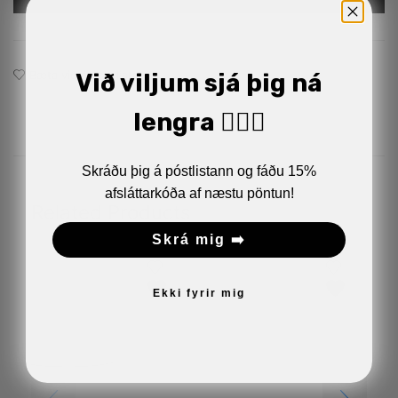
Bæta við á óskalistann
Við viljum sjá þig ná
lengra 🏋🏼‍♂️
Skráðu þig á póstlistann og fáðu 15%
afsláttarkóða af næstu pöntun!
Related Products
Skrá mig ➡️
Ekki fyrir mig