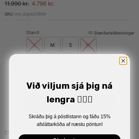
11.990
kr.
4.796
kr.
SKU:
miz j2gbb20809
Stærð
Alternative:
Stærðarleiðbeiningar
L
M
S
XL
Við viljum sjá þig ná
lengra 🏋🏼‍♂️
Setja í körfu
Skráðu þig á póstlistann og fáðu 15%
afsláttarkóða af næstu pöntun!
Bæta við á óskalistann