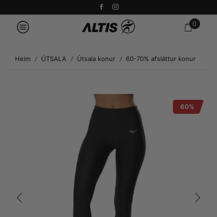
0
Heim
ÚTSALA
Útsala konur
60-70% afsláttur konur
/
/
/
60%