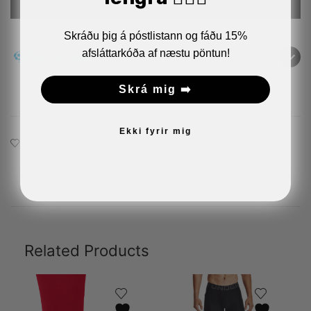
Skráðu þig á póstlistann og fáðu 15%
afsláttarkóða af næstu pöntun!
kr/mán
(m.v.
mán)
Skrá mig ➡️
Ekki fyrir mig
Bæta við á óskalistann
Related Products