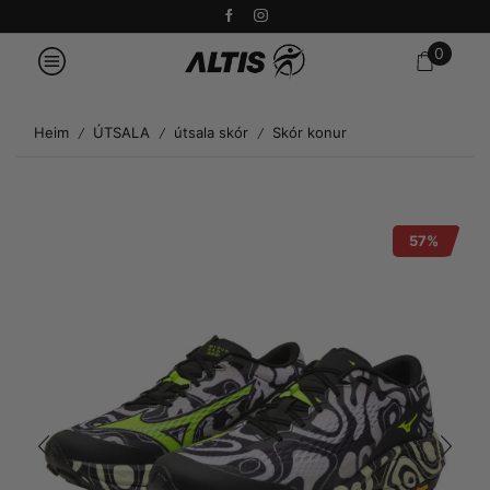
0
Heim
ÚTSALA
útsala skór
Skór konur
/
/
/
57%