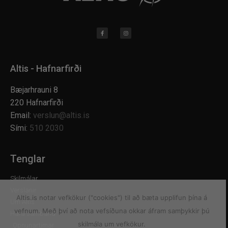
Altis - Hafnarfirði
Bæjarhrauni 8
220 Hafnarfirði
Email:
verslun@altis.is
Sími:
510 2030
Tenglar
Skilmálar
Verslanir
Altis.is notar vefkökur ("cookies") til að bæta upplifun þína á
Um Altis
vefnum. Með því að nota vefsíðuna okkar áfram samþykkir þú
Hafa samband
skilmála um vefkökur.
Opnunartímar