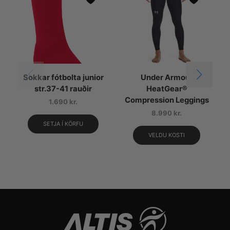
Sokkar fótbolta junior
Under Armour
str.37-41 rauðir
HeatGear®
Compression Leggings
1.690
kr.
8.990
kr.
SETJA Í KÖRFU
VELDU KOSTI