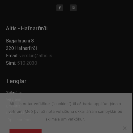
Altis - Hafnarfirði
Bæjarhrauni 8
220 Hafnarfirði
Email:
verslun@altis.is
Sími:
510 2030
Tenglar
Skilmálar
Verslanir
Altis.is notar vefkökur ("cookies") til að bæta upplifun þína á
Um Altis
vefnum. Með því að nota vefsíðuna okkar áfram samþykkir þú
Hafa samband
skilmála um vefkökur.
Opnunartímar