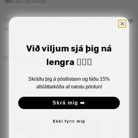
SKU:
miz v1gc240035
Alternative:
Þessi vara er ekki til á lager og þvi ófáanleg eins og
Stærðarleiðbeiningar
er.
Við viljum sjá þig ná
Bæta við á óskalistann
lengra 🏋🏼‍♂️
Skráðu þig á póstlistann og fáðu 15%
afsláttarkóða af næstu pöntun!
Skrá mig ➡️
Related Products
Ekki fyrir mig
50%
80%