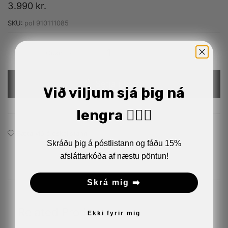
3.990
kr.
SKU:
pol 910111085
Alternative:
Setja í körfu
Við viljum sjá þig ná
lengra 🏋🏼‍♂️
Bæta við á óskalistann
Skráðu þig á póstlistann og fáðu 15%
afsláttarkóða af næstu pöntun!
Skrá mig ➡️
Related Products
Ekki fyrir mig