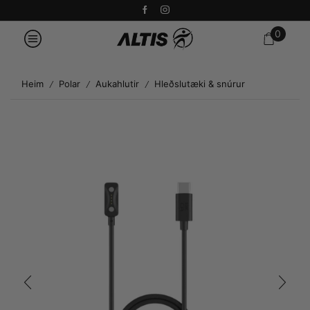
0
Heim
Polar
Aukahlutir
Hleðslutæki & snúrur
/
/
/