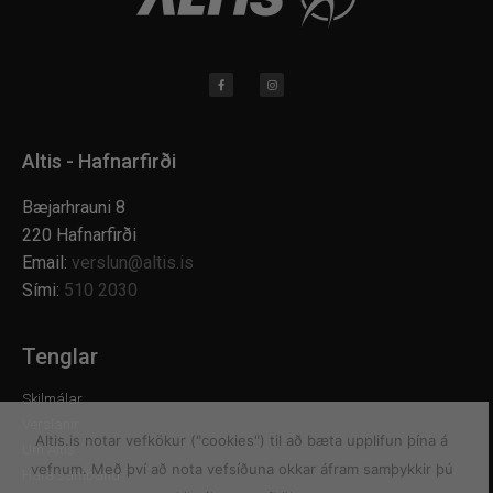
Altis - Hafnarfirði
Bæjarhrauni 8
220 Hafnarfirði
Email:
verslun@altis.is
Sími:
510 2030
Tenglar
Skilmálar
Verslanir
Altis.is notar vefkökur ("cookies") til að bæta upplifun þína á
Um Altis
vefnum. Með því að nota vefsíðuna okkar áfram samþykkir þú
Hafa samband