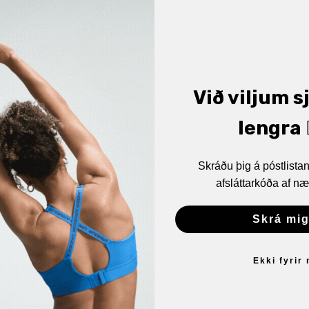
, hannað til að hjálpa þér að móta heilbrigðari venjur og bæta líðan – á
gagnlegar upplýsingar sem styðja við betri heilsu, meiri hreyfingu o
leg. Vistar æfinguna og samstillist við Flow appið. Tryggir að engin 
Við viljum s
 þér hentar.
lengra 🏋
dur þér tengdri við heilsuna án þess að koma í veg fyrir neitt annað.
ingar
Skráðu þig á póstlist
afsláttarkóða af næ
 leiðarvísir
Skrá mig
Ekki fyrir