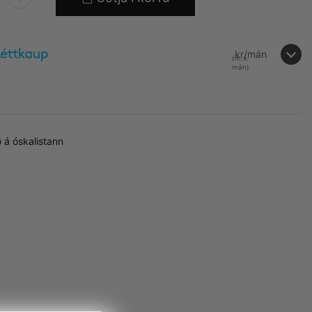
kr/mán
(m.v.
mán)
 á óskalistann