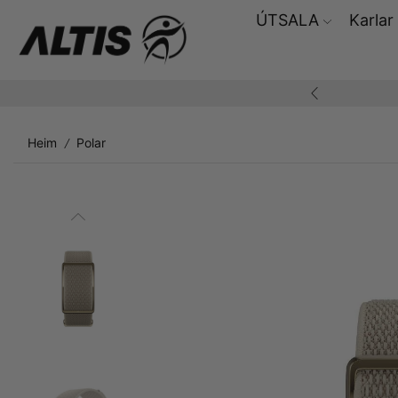
ÚTSALA
Karlar
ding yfir 10.000,-
Heim
Polar
/