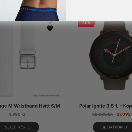
30%
age M Wristband Hvítt S/M
Polar Ignite 3 S-L – Ko
4.990
kr.
52.990
kr.
37.093
SETJA Í KÖRFU
SETJA Í KÖRFU