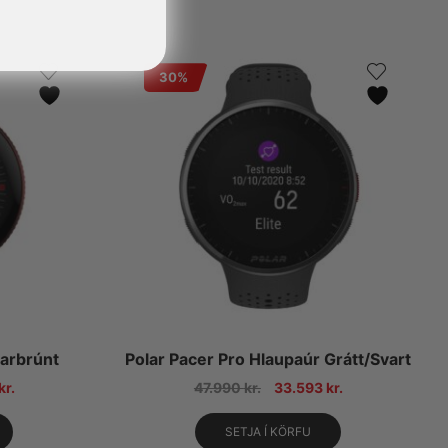
30%
parbrúnt
Polar Pacer Pro Hlaupaúr Grátt/Svart
kr.
47.990
kr.
33.593
kr.
SETJA Í KÖRFU