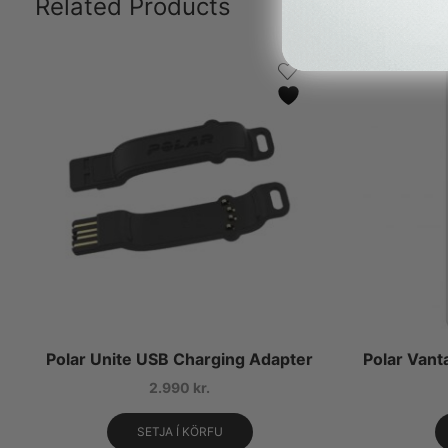
Related Products
Polar Unite USB Charging Adapter
Polar Vant
2.990
kr.
SETJA Í KÖRFU