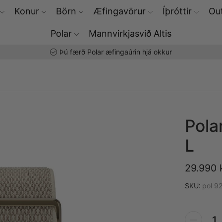
Konur
Börn
Æfingavörur
Íþróttir
Out
Polar
Mannvirkjasvið Altis
Þú færð Polar æfingaúrin hjá okkur
Pola
L
29.990
SKU:
pol 9