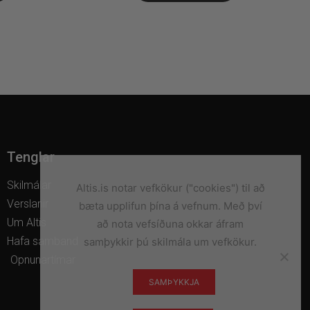
Tenglar
Skilmálar
Altis.is notar vefkökur ("cookies") til að
Verslanir
bæta upplifun þína á vefnum. Með því
Um Altis
að nota vefsíðuna okkar áfram
Hafa samband
samþykkir þú skilmála um vefkökur.
Opnunartímar
SAMÞYKKJA