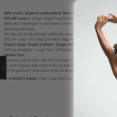
Betri svefn. Snjallari endurheimt. Meiri hreyfing – án truflana.
POLAR Loop
er einfalt, snjallt hreyfiarmband án skjás og áskriftar
Með 24/7 mælingum á hjartslætti, svefni og daglegri virkni færðu 
gagnaupplýsinga.
Skynjar og skráir æfingar sjálfkrafa-engin handvirk ræsing nauðsyn
POLAR Loop – þú notar það allan daginn og skoðar stöðuna þegar
Enginn skjár. Engar truflanir. Engar áskriftir.
Létt og þægilegt – Loop fellur náttúrulega inn í daglega rútínu, hel
Hentar fyrir:
Byrjendur og þá sem vilja fá hvatningu til aukinnar daglegrar hreyf
Þá sem fylgjast vilja með svefni og endurheimt
Allt frá almennri heilsurækt til léttrar íþróttaæfinga
📦
Innifalið í pakka:
Polar Loop Gen 2 armband, USB-C hleðslusnúra,