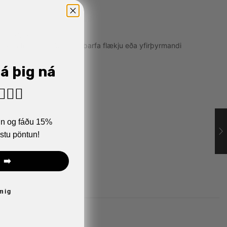
reynslulaust.
g aukna frammistöðu – án óþarfa flækju eða yfirþyrmandi
æfing gleymist.
já þig ná
🏼‍♂️
ann og fáðu 15%
stu pöntun!
 ➡️
 mig