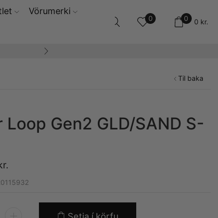
let
Vörumerki
0
0
0
kr.
14 daga skila og ski
Til baka
r Loop Gen2 GLD/SAND S-
kr.
20115932
Setja í körfu