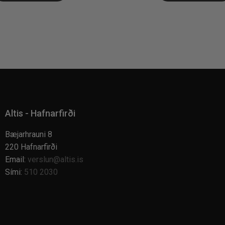
Altis - Hafnarfirði
Bæjarhrauni 8
220 Hafnarfirði
Email:
verslun@altis.is
Sími:
510 2030