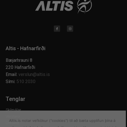
Altis - Hafnarfirði
Bæjarhrauni 8
220 Hafnarfirði
Email:
verslun@altis.is
Sími:
510 2030
Tenglar
Skilmálar
Verslanir
Altis.is notar vefkökur ("cookies") til að bæta upplifun þína á
Um Altis