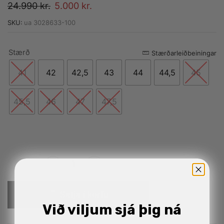
24.990
kr.
5.000
kr.
SKU:
ua 3028633-100
Stærð
Alternative:
Stærðarleiðbeiningar
41
42
42,5
43
44
44,5
45
45,5
46
47
47,5
Setja í körfu
Við viljum sjá þig ná