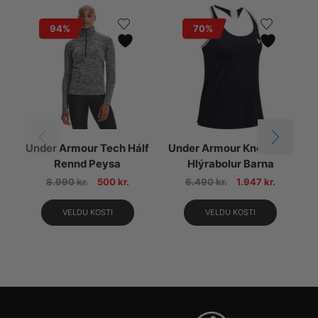
94%
70%
Under Armour Tech Hálf
Under Armour Knockout
Rennd Peysa
Hlýrabolur Barna
8.990
kr.
500
kr.
6.490
kr.
1.947
kr.
VELDU KOSTI
VELDU KOSTI