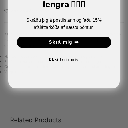
lengra 🏋🏼‍♂️
Bæta við á óskalistann
Skráðu þig á póstlistann og fáðu 15%
afsláttarkóða af næstu pöntun!
Þessir skór eru stílhreinir og passa við allt, svo þú getur notað þá
hvar og hvenær sem er. Hágæða leður að ofan fyrir þægindi allan
Skrá mig ➡️
daginn og endingargóður sóli fyrir gott grip.
Hágæða leður að ofan fyrir einstök þægindi og endingu
Ekki fyrir mig
Froða í miðsólanum sem gerir skóna létta og þægilega
Gúmmísóli sem er endingargóður og veitir framúrskarandi grip
Venjuleg stærð
Related Products