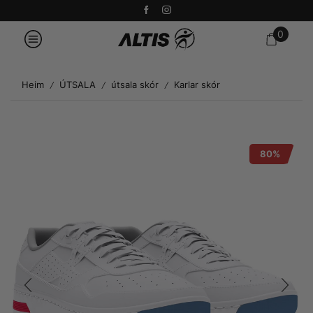
0
Heim
ÚTSALA
útsala skór
Karlar skór
/
/
/
80%