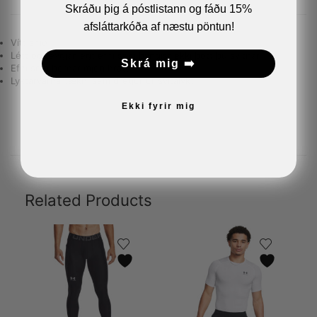
Skráðu þig á póstlistann og fáðu 15%
afsláttarkóða af næstu pöntun!
Vítt snið
Létt og teygjanlegt efni sem þyngist ekki þótt þú svitnar
Skrá mig ➡️
Efni sem þornar mjög hratt
Lyktarvarnartækni sem dregur úr svitalykt
Ekki fyrir mig
Related Products