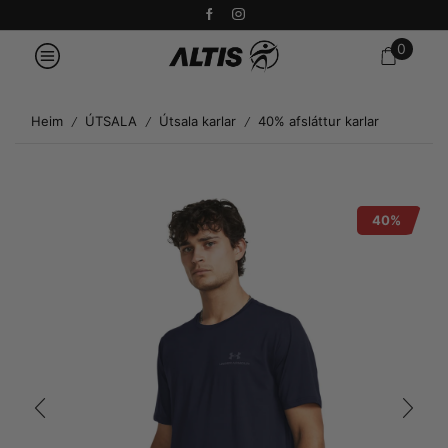
0
Heim
ÚTSALA
Útsala karlar
40% afsláttur karlar
/
/
/
40%