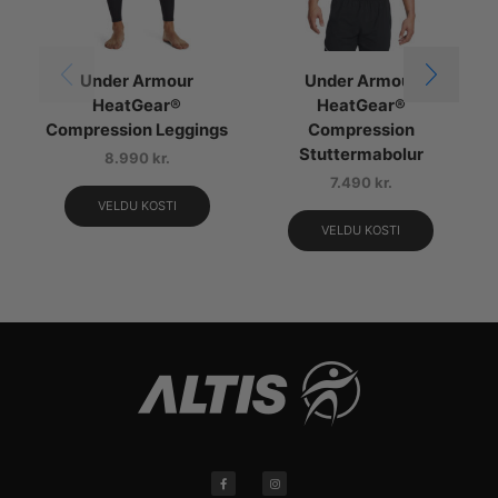
Under Armour
Under Armour
HeatGear®
HeatGear®
Compression Leggings
Compression
Stuttermabolur
8.990
kr.
7.490
kr.
VELDU KOSTI
VELDU KOSTI