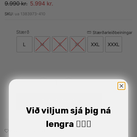
9.990
kr.
5.994
kr.
SKU:
ua 1383973-410
Stærð
Alternative:
Stærðarleiðbeiningar
L
M
S
XL
XXL
XXXL
Setja í körfu
Við viljum sjá þig ná
lengra 🏋🏼‍♂️
Bæta við á óskalistann