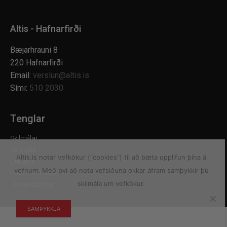
Altis - Hafnarfirði
Bæjarhrauni 8
220 Hafnarfirði
Email:
verslun@altis.is
Sími:
510 2030
Tenglar
Skilmálar
Verslanir
Altis.is notar vefkökur ("cookies") til að bæta upplifun þína á
Um Altis
vefnum. Með því að nota vefsíðuna okkar áfram samþykkir þú
Hafa samband
skilmála um vefkökur.
Opnunartímar
SAMÞYKKJA