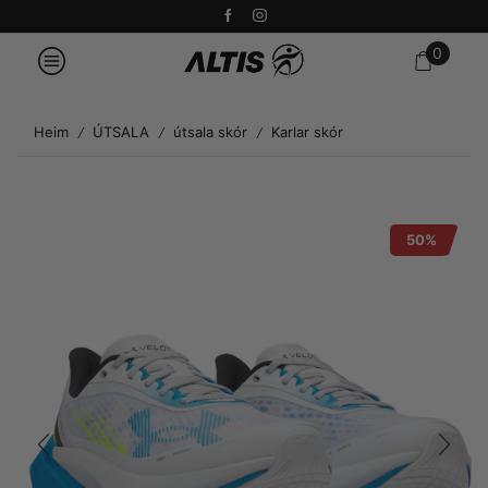
0
Heim
ÚTSALA
útsala skór
Karlar skór
/
/
/
50%