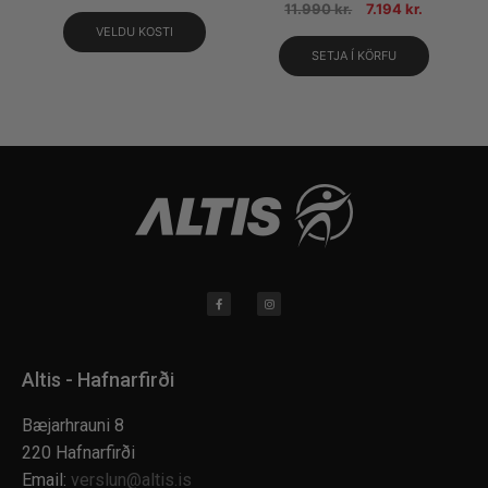
11.990
kr.
7.194
kr.
VELDU KOSTI
SETJA Í KÖRFU
Altis - Hafnarfirði
Bæjarhrauni 8
220 Hafnarfirði
Email:
verslun@altis.is