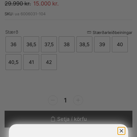
29.990
kr.
15.000
kr.
SKU:
ua 6006031-104
Stærð
Alternative:
Stærðarleiðbeiningar
36
36,5
37,5
38
38,5
39
40
40,5
41
42
Setja í körfu