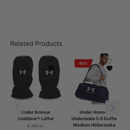
Related Products
40%
Under Armour
Under Armour
U
ColdGear® Lúffur
Undeniable 5.0 Duffle
Medium Hliðartaska
8.490
kr.