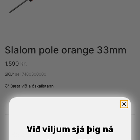
Slalom pole orange 33mm
1.590
kr.
SKU:
sel 7480300000
Bæta við á óskalistann
Við viljum sjá þig ná
Related Products