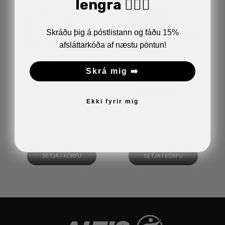
lengra 🏋🏼‍♂️
Skráðu þig á póstlistann og fáðu 15%
afsláttarkóða af næstu pöntun!
Skrá mig ➡️
Ekki fyrir mig
Flautuband 48cm svart
Sokkar fótbolta junior
Select
str.37-41 bláir
490
kr.
1.690
kr.
SETJA Í KÖRFU
SETJA Í KÖRFU