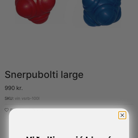
Snerpubolti large
990
kr.
SKU:
vin vsrb-100l
Bæta við á óskalistann