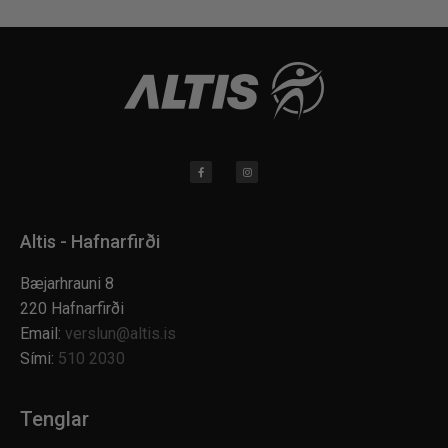
Altis - Hafnarfirði
Bæjarhrauni 8
220 Hafnarfirði
Email:
verslun@altis.is
Sími:
510 2030
Tenglar