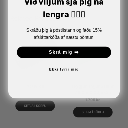
Við viljum sjá þig ná
lengra 🏋🏼‍♂️
Related Products
Skráðu þig á póstlistann og fáðu 15%
afsláttarkóða af næstu pöntun!
Skrá mig ➡️
Ekki fyrir mig
Activroll
Teygjuhringur Grænn
7,6 Cm X 30,5 Cm
1.990
kr.
1.795
kr.
SETJA Í KÖRFU
SETJA Í KÖRFU