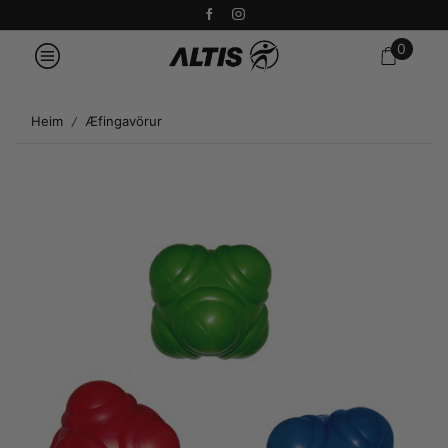
0
Heim
Æfingavörur
/