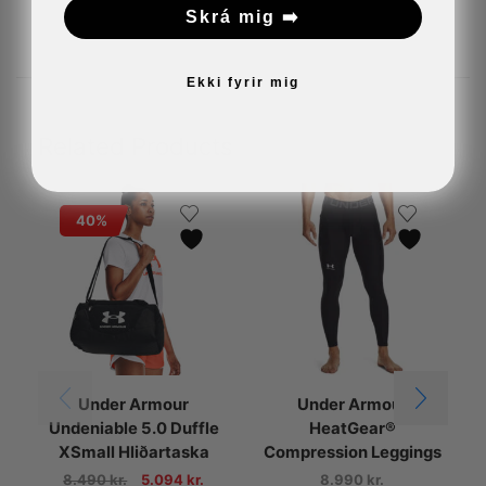
Skrá mig ➡️
Ekki fyrir mig
Related Products
40%
Under Armour
Under Armour
Undeniable 5.0 Duffle
HeatGear®
XSmall Hliðartaska
Compression Leggings
8.490
kr.
5.094
kr.
8.990
kr.