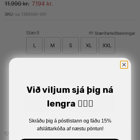
11.990
kr.
7.194
kr.
SKU:
ua 1386560-001
Stærð
Alternative:
Stærðarleiðbeiningar
L
M
S
XL
XXL
Við viljum sjá þig ná
lengra 🏋🏼‍♂️
Setja í körfu
Skráðu þig á póstlistann og fáðu 15%
afsláttarkóða af næstu pöntun!
Bæta við á óskalistann