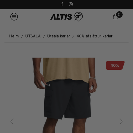
0
Heim
ÚTSALA
Útsala karlar
40% afsláttur karlar
/
/
/
40%