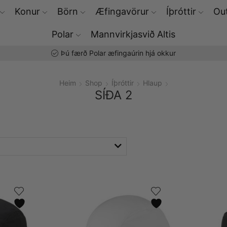
Konur
Börn
Æfingavörur
Íþróttir
Out
Polar
Mannvirkjasvið Altis
Þú færð Polar æfingaúrin hjá okkur
Heim
Shop
Íþróttir
Hlaup
SÍÐA 2