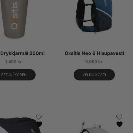
s Drykkjarmál 200ml
Oxsitis Neo 6 Hlaupavesti
1.490
kr.
9.990
kr.
SETJA Í KÖRFU
VELDU KOSTI