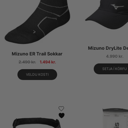
Mizuno DryLite D
Mizuno ER Trail Sokkar
4.990
kr.
2.490
kr.
1.494
kr.
SETJA Í KÖRFU
VELDU KOSTI