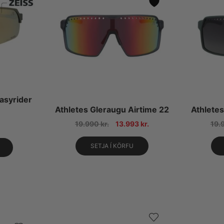
asyrider
Athletes Gleraugu Airtime 22
Athletes
19.990
kr.
13.993
kr.
19.
SETJA Í KÖRFU