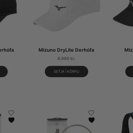
erhúfa
Mizuno DryLite Derhúfa
Miz
4.990
kr.
SETJA Í KÖRFU