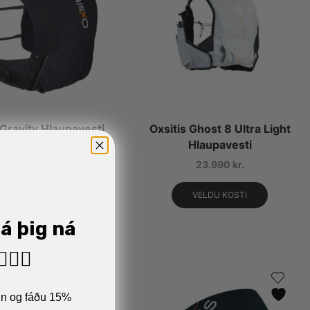
 Gravity Hlaupavesti
Oxsitis Ghost 8 Ultra Light
10L
Hlaupavesti
19.990
kr.
23.990
kr.
VELDU KOSTI
VELDU KOSTI
já þig ná
🏼‍♂️
ann og fáðu 15%