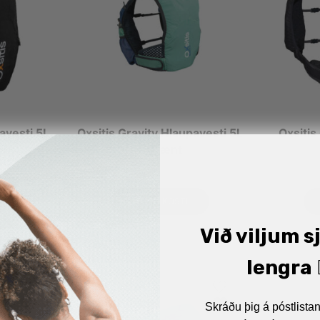
avesti 5L
Oxsitis Gravity Hlaupavesti 5L
Oxsitis
– Grænt
16.490
kr.
VELDU KOSTI
Við viljum s
lengra 🏋
Skráðu þig á póstlist