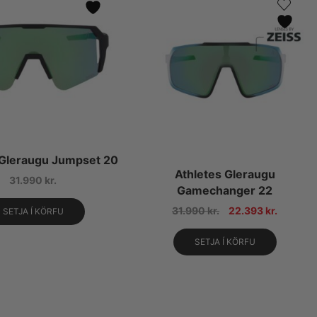
 Gleraugu Jumpset 20
Athletes Gleraugu
31.990
kr.
Gamechanger 22
31.990
kr.
22.393
kr.
SETJA Í KÖRFU
SETJA Í KÖRFU