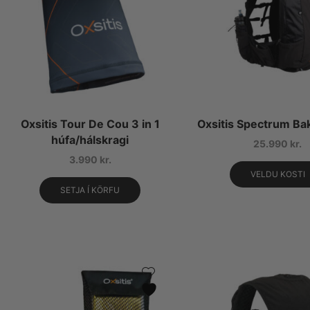
Oxsitis Tour De Cou 3 in 1
Oxsitis Spectrum Ba
húfa/hálskragi
25.990
kr.
3.990
kr.
VELDU KOSTI
SETJA Í KÖRFU