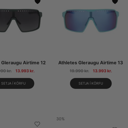
 Gleraugu Airtime 12
Athletes Gleraugu Airtime 13
990
kr.
13.993
kr.
19.990
kr.
13.993
kr.
SETJA Í KÖRFU
SETJA Í KÖRFU
30%