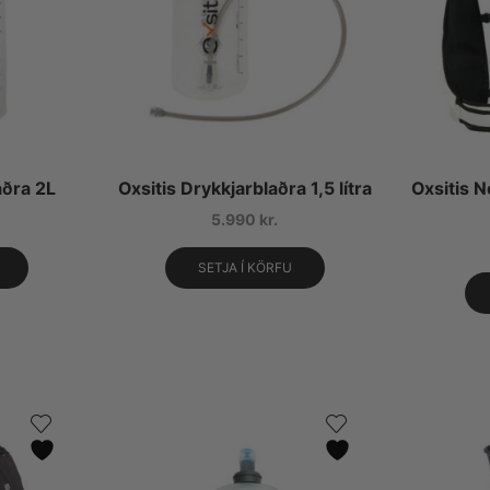
aðra 2L
Oxsitis Drykkjarblaðra 1,5 lítra
Oxsitis 
5.990
kr.
SETJA Í KÖRFU