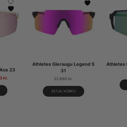
Athletes Gleraugu Legend S
Athletes
 Ace 23
31
93
kr.
31.990
kr.
SETJA Í KÖRFU