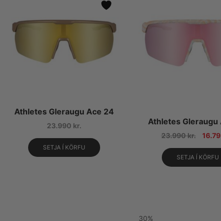
Athletes Gleraugu Ace 24
Athletes Gleraugu
23.990
kr.
23.990
kr.
16.7
SETJA Í KÖRFU
SETJA Í KÖRFU
30%