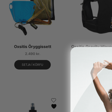
Oxsitis Öryggissett
Oxsitis Gravity Hlaup
2.490
kr.
16.490
kr.
SETJA Í KÖRFU
VELDU KOSTI