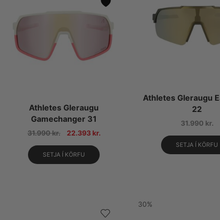
Athletes Gleraugu E
Athletes Gleraugu
22
Gamechanger 31
31.990
kr.
31.990
kr.
22.393
kr.
SETJA Í KÖRFU
SETJA Í KÖRFU
30%