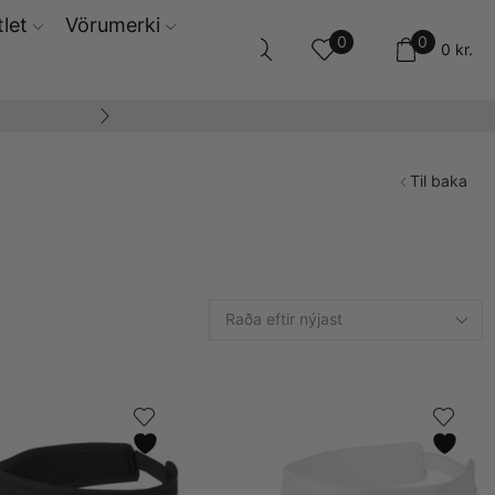
let
Vörumerki
0
0
0
kr.
14 daga skila og ski
Til baka