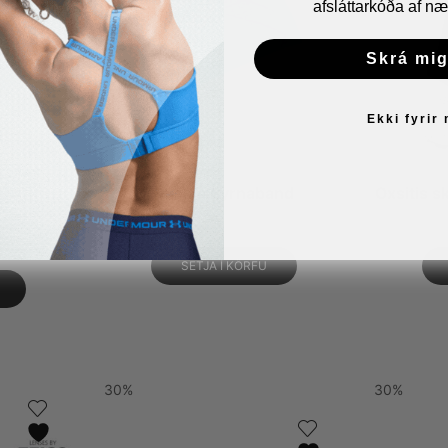
afsláttarkóða af næ
Skrá mig
Ekki fyrir
i 500ml
Oxsitis Eyrnaband
Oxsitis s
)
1.990
kr.
SETJA Í KÖRFU
30%
30%