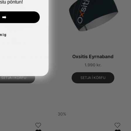
stu pöntun!
 ➡️
 mig
kó/legghlífar (Gaiters)
Oxsitis Eyrnaband
6.990
kr.
1.990
kr.
SETJA Í KÖRFU
SETJA Í KÖRFU
30%