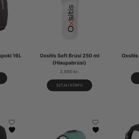
kpoki 16L
Oxsitis Soft Brúsi 250 ml
Oxsiti
(Hlaupabrúsi)
2.990
kr.
SETJA Í KÖRFU