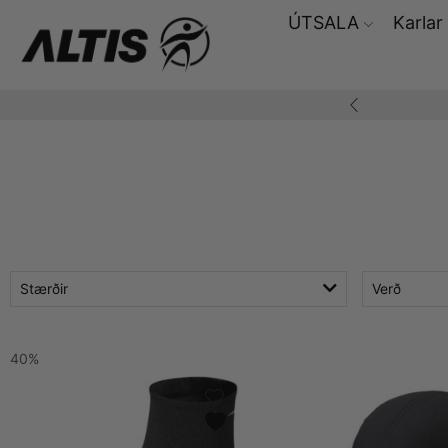
ÚTSALA
Karlar
ding yfir 10.000,-
Stærðir
Verð
40%